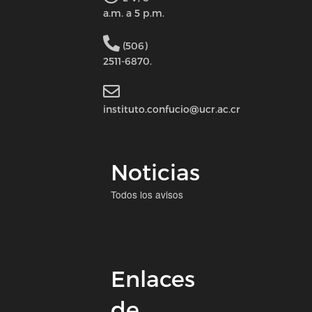
a.m. a 5 p.m.
(506)
2511-6870.
instituto.confucio@ucr.ac.cr
Noticias
Todos los avisos
Enlaces
de