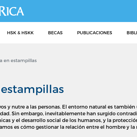
Pasar
al
contenido
principal
HSK & HSKK
BECAS
PUBLICACIONES
BIBL
 en estampillas
estampillas
vivos y nutre a las personas. El entorno natural es tambi
idad. Sin embargo, inevitablemente han surgido contradic
icas y el desarrollo social de los humanos, y la protecc
mos es cómo gestionar la relación entre el hombre y la n