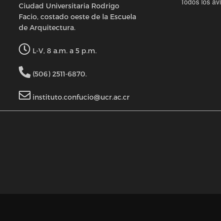
Todos los av
Ciudad Universitaria Rodrigo
Facio, costado oeste de la Escuela
de Arquitectura.
L-V, 8 a.m. a 5 p.m.
(506) 2511-6870.
instituto.confucio@ucr.ac.cr