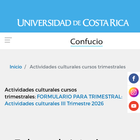
Pasar
al
contenido
principal
Inicio
Actividades culturales cursos trimestrales
Actividades culturales cursos
trimestrales:
FORMULARIO PARA TRIMESTRAL:
Actividades culturales III Trimestre 2026