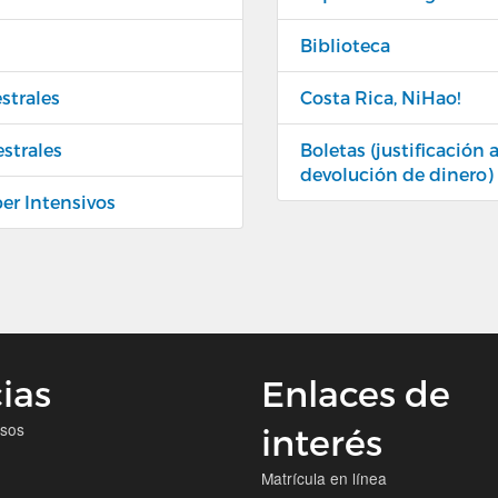
Biblioteca
strales
Costa Rica, NiHao!
estrales
Boletas (justificación
devolución de dinero)
per Intensivos
ias
Enlaces de
isos
interés
Matrícula en línea