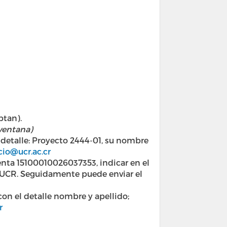
an). ​
 ventana)
detalle: Proyecto 2444-01, su nombre
cio@ucr.ac.cr
enta 15100010026037353, indicar en el
n UCR. Seguidamente puede enviar el
 el detalle nombre y apellido;
r