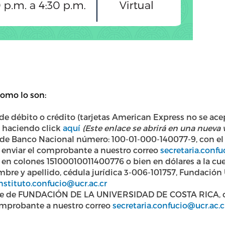
como lo son:
e débito o crédito (tarjetas American Express no se acept
a haciendo click
aquí
(Este enlace se abrirá en una nueva
 de Banco Nacional número: 100-01-000-140077-9, con el 
 enviar el comprobante a nuestro correo
secretaria.confu
te en colones 15100010011400776 o bien en dólares a la cu
ombre y apellido, cédula jurídica 3-006-101757, Fundació
nstituto.confucio@ucr.ac.cr
re de FUNDACIÓN DE LA UNIVERSIDAD DE COSTA RICA, con
omprobante a nuestro correo
secretaria.confucio@ucr.ac.c