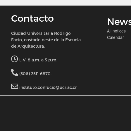
Contacto
New
All notices
Ciudad Universitaria Rodrigo
Calendar
Facio, costado oeste de la Escuela
de Arquitectura.
L-V, 8 a.m. a 5 p.m.
(506) 2511-6870.
instituto.confucio@ucr.ac.cr