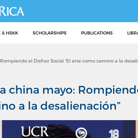
Skip
to
main
content
 & HSKK
SCHOLARSHIPS
PUBLICATIONS
LIBR
Rompiendo el Disfraz Social “El arte como camino a la desal
a china mayo: Rompiendo 
no a la desalienación”