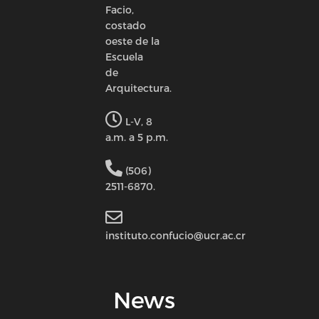
Facio,
costado
oeste de la
Escuela
de
Arquitectura.
L-V, 8
a.m. a 5 p.m.
(506)
2511-6870.
instituto.confucio@ucr.ac.cr
News