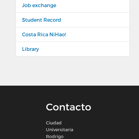
Job exchange
Student Record
Costa Rica NiHao!
Library
Contacto
Ciudad
Universitaria
Rodrigo