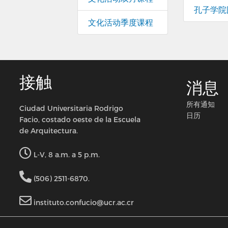
孔子学院
文化活动季度课程
接触
消息
所有通知
Ciudad Universitaria Rodrigo
日历
Facio, costado oeste de la Escuela
de Arquitectura.
L-V, 8 a.m. a 5 p.m.
(506) 2511-6870.
instituto.confucio@ucr.ac.cr