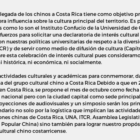
 llegada de los chinos a Costa Rica tiene como objetivo pr
 influencia sobre la cultura principal del territorio. Es 
 como lo son el Instituto Confucio de la Universidad de C
uerzos para solicitar una declaratoria de interés cultural
nuestras políticas universitarias de respeto a la diversida
CR) y de servir como medio de difusión de cultura (Capítulo
 esta celebración de interés cultural pues consideramo
i histórica, ni económica, ni socialmente.
ctividades culturales y académicas para conmemorar, dar
 del grupo cultural chino a Costa Rica Debido a que en 
a en Costa Rica, se propone el mes de octubre como fecha
o nacional pero con la ciudad capital como sede princip
proyecciones de audiovisuales y un simposio serán los pri
endario no solo por la logística que implican las activida
es chinas de Costa Rica, UNA, ITCR, Asamblea Legislativ
 Popular China) sino también para lograr nuestro propósi
ultural chino costarricense.