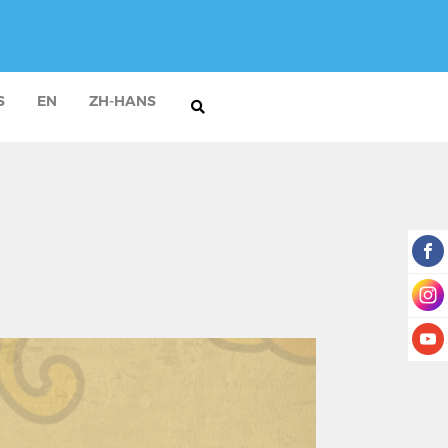
S
EN
ZH-HANS