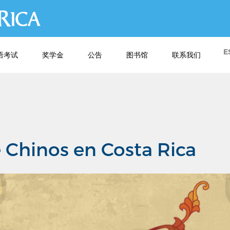
跳
转
到
主
E
语考试
奖学金
公告
图书馆
联系我们
要
内
容
e Chinos en Costa Rica