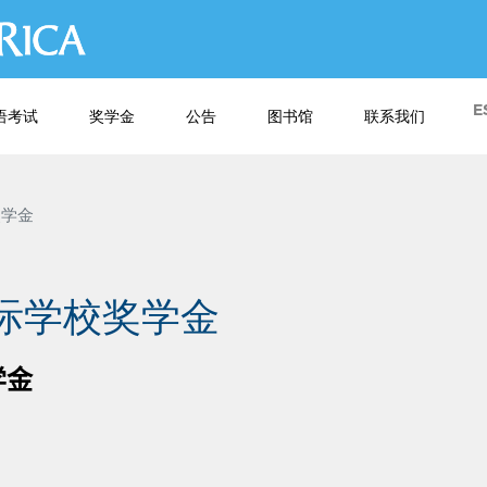
跳
转
到
主
E
语考试
奖学金
公告
图书馆
联系我们
要
内
容
奖学金
国际学校奖学金
学金