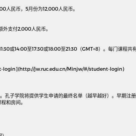
000
人民币，
5
月份为
12,000
人民币。
额外支付
2,000
人民币。
11:30
或
14:00
至
17:30
或
18:00
至
21:30
（
GMT+8
）。每门课程共
-login](http://jw.ruc.edu.cn/Minjw/#/student-login)
。孔子学院将提供学生申请的最终名单（越早越好）。早期注册
课程和房间。
。
程）。