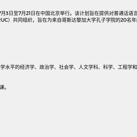
7
月
3
日至
7
月
21
日在中国北京举行。该计划旨在提供对普通话语
RUC
）共同组织，旨在为来自哥斯达黎加大学孔子学院的
20
名年
大学水平的经济学、政治学、社会学、人文学科、科学、工程学
课。