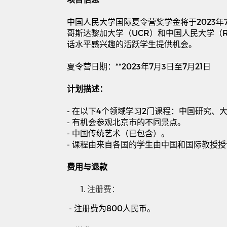
中国人民大学国际夏令营奖学金将于
2023
年
哥斯达黎加大学（
UCR
）和中国人民大学（
话水平感兴趣的活跃学生提供机会。
夏令营日期：
**2023
年
7
月
3
日至
7
月
21
日
计划描述：
-
在以下
4
个领域学习
2
门课程：中国研究、
-
有机会参观北京市的不同景点。
-
中国传统艺术（已包含）。
-
课程由来自各国的学生由中国和国际教授授
费用与退款
注册费：
-
注册费为
800
人民币。