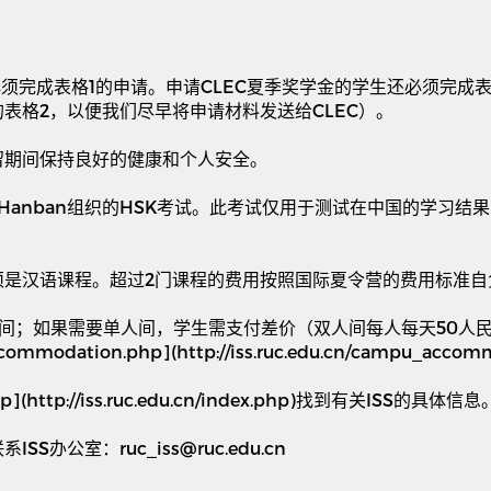
必须完成表格
1
的申请。申请
CLEC
夏季奖学金的学生还必须完成
的表格
2
，以便我们尽早将申请材料发送给
CLEC
）。
留期间保持良好的健康和个人安全。
Hanban
组织的
HSK
考试。此考试仅用于测试在中国的学习结果
须是汉语课程。超过
2
门课程的费用按照国际夏令营的费用标准自
间；如果需要单人间，学生需支付差价（双人间每人每天
50
人
accommodation.php](http://iss.ruc.edu.cn/campu_acco
hp](http://iss.ruc.edu.cn/index.php)
找到有关
ISS
的具体信息
联系
ISS
办公室：
ruc_iss@ruc.edu.cn