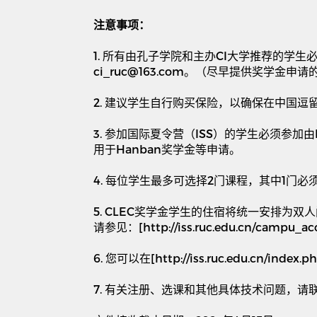
注意事项：
1.
所有由孔子学院和主办
CI
大学推荐的学生
ci_ruc@163.com
。（尽早提供奖学金申请
2.
建议学生自行购买保险，以确保在中国逗
3.
参加国际夏令营（
ISS
）的学生必须参加由
用于
Hanban
奖学金等申请。
4.
每位学生最多可选择
2
门课程，其中
1
门必
5. CLEC
奖学金学生的住宿将统一安排为双人
请参见：
[http://iss.ruc.edu.cn/campu_
6.
您可以在
[http://iss.ruc.edu.cn/index.p
7.
有关注册、选课和其他具体技术问题，请