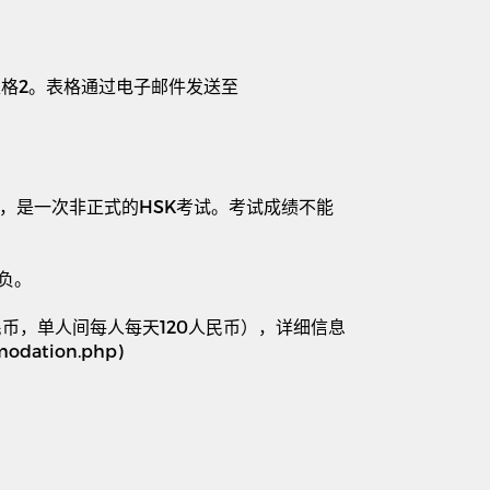
表格
2
。表格通过电子邮件发送至
，是一次非正式的
HSK
考试。考试成绩不能
负。
民币，单人间每人每天
120
人民币），详细信息
mmodation.php)
。