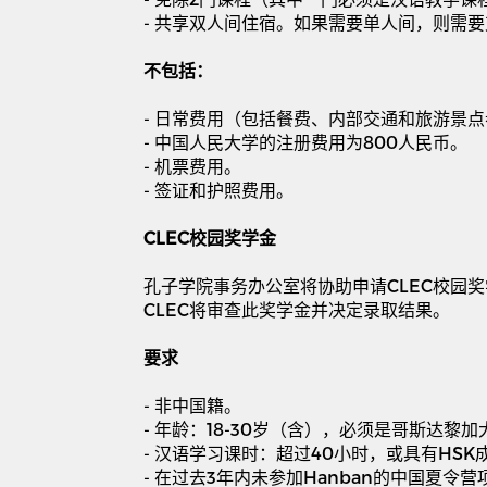
-
共享双人间住宿。如果需要单人间，则需要
不包括：
-
日常费用（包括餐费、内部交通和旅游景点
-
中国人民大学的注册费用为
800
人民币。
-
机票费用。
-
签证和护照费用。
CLEC
校园奖学金
孔子学院事务办公室将协助申请
CLEC
校园奖
CLEC
将审查此奖学金并决定录取结果。
要求
-
非中国籍。
-
年龄：
18-30
岁（含），必须是哥斯达黎加
-
汉语学习课时：超过
40
小时，或具有
HSK
-
在过去
3
年内未参加
Hanban
的中国夏令营