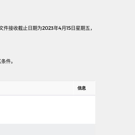
文件接收截止日期为
2023
年
4
月
15
日星期五，
其条件。
信息