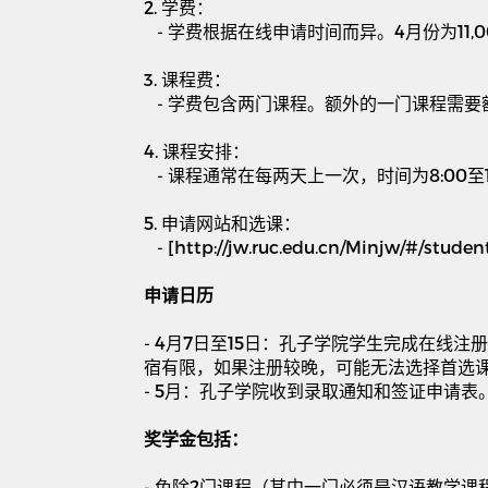
2.
学费：
-
学费根据在线申请时间而异。
4
月份为
11,
3.
课程费：
-
学费包含两门课程。额外的一门课程需要
4.
课程安排：
-
课程通常在每两天上一次，时间为
8:00
至
5.
申请网站和选课：
- [http://jw.ruc.edu.cn/Minjw/#/student
申请日历
- 4
月
7
日至
15
日：孔子学院学生完成在线注册
宿有限，如果注册较晚，可能无法选择首选
- 5
月：孔子学院收到录取通知和签证申请表
奖学金包括：
-
免除
2
门课程（其中一门必须是汉语教学课