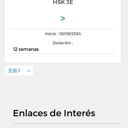
HSK 3E
>
Inicio : 03/09/2024
Duración :
12 semanas
页面 1
下
››
分
一
页
页
Enlaces de Interés