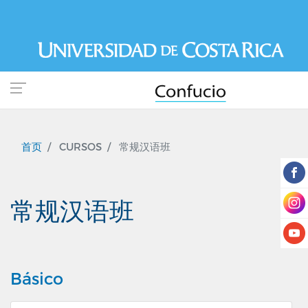
跳
转
到
主
要
内
容
首页
CURSOS
常规汉语班
常规汉语班
Básico