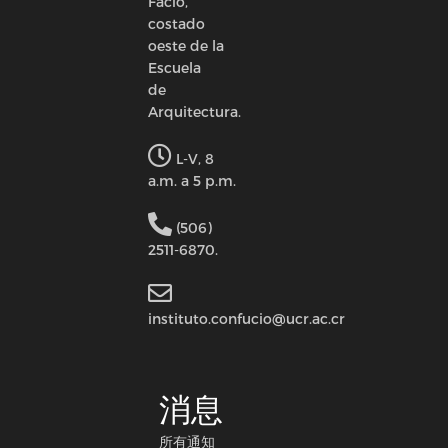
Facio,
costado
oeste de la
Escuela
de
Arquitectura.
L-V, 8
a.m. a 5 p.m.
(506)
2511-6870.
instituto.confucio@ucr.ac.cr
消息
所有通知