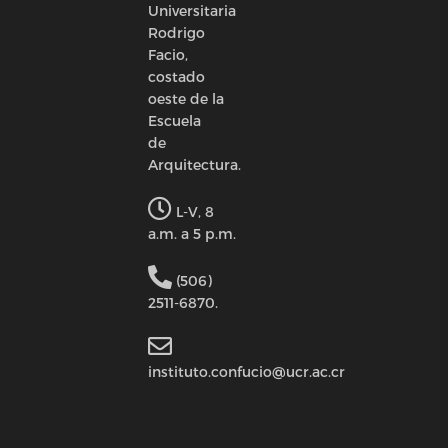
Universitaria
Rodrigo
Facio,
costado
oeste de la
Escuela
de
Arquitectura.
L-V, 8
a.m. a 5 p.m.
(506)
2511-6870.
instituto.confucio@ucr.ac.cr