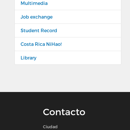
Multimedia
Job exchange
Student Record
Costa Rica NiHao!
Library
Contacto
Ciudad