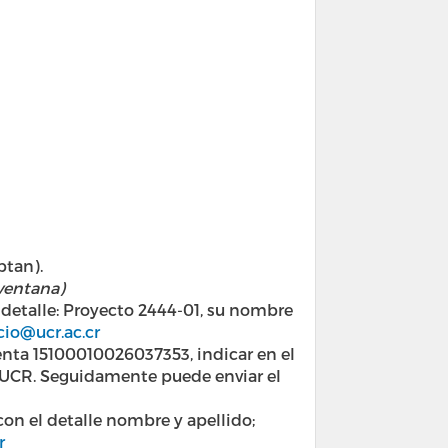
an). ​
 ventana)
detalle: Proyecto 2444-01, su nombre
cio@ucr.ac.cr
enta 15100010026037353, indicar en el
n UCR. Seguidamente puede enviar el
 el detalle nombre y apellido;
r