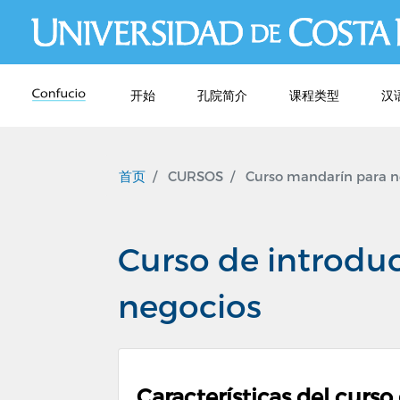
开始
孔院简介
课程类型
汉
首页
CURSOS
Curso mandarín para n
Curso de introduc
negocios
Características del curso