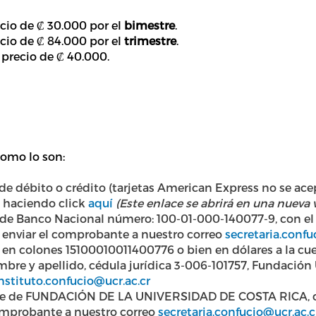
ecio de ₡ 30.000 por el
bimestre
.
ecio de ₡ 84.000 por el
trimestre
.
precio de ₡ 40.000.
como lo son:
e débito o crédito (tarjetas American Express no se acept
a haciendo click
aquí
(Este enlace se abrirá en una nueva
 de Banco Nacional número: 100-01-000-140077-9, con el 
 enviar el comprobante a nuestro correo
secretaria.confu
te en colones 15100010011400776 o bien en dólares a la cu
ombre y apellido, cédula jurídica 3-006-101757, Fundació
nstituto.confucio@ucr.ac.cr
re de FUNDACIÓN DE LA UNIVERSIDAD DE COSTA RICA, con
omprobante a nuestro correo
secretaria.confucio@ucr.ac.c