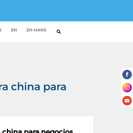
S
EN
ZH-HANS
ra china para
a china para negocios