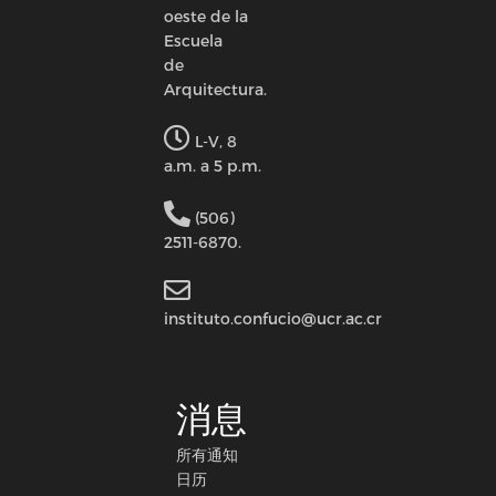
oeste de la
Escuela
de
Arquitectura.
L-V, 8
a.m. a 5 p.m.
(506)
2511-6870.
instituto.confucio@ucr.ac.cr
消息
所有通知
日历