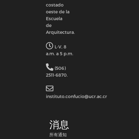
costado
oeste de la
Escuela
de
Arquitectura.
L-V, 8
a.m. a 5 p.m.
(506)
2511-6870.
instituto.confucio@ucr.ac.cr
消息
所有通知