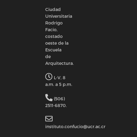
Ciudad
Universitaria
Rodrigo
Facio,
costado
oeste de la
Escuela
de
Arquitectura.
L-V, 8
a.m. a 5 p.m.
(506)
2511-6870.
instituto.confucio@ucr.ac.cr