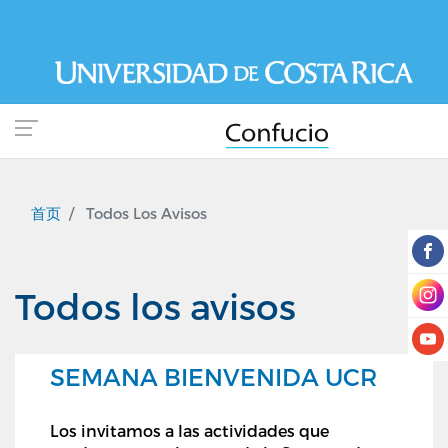
跳
转
到
主
要
内
容
首页
Todos Los Avisos
Todos los avisos
SEMANA BIENVENIDA UCR
Los invitamos a las actividades que