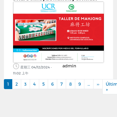
admin
星期三 04/12/2024 -
11:02 上午
1
2
3
4
5
6
7
8
9
…
››
下
Últi
分
一
»
末
页
页
页