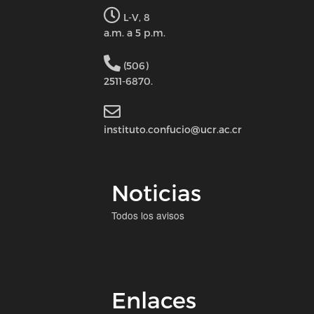
L-V, 8
a.m. a 5 p.m.
(506)
2511-6870.
instituto.confucio@ucr.ac.cr
Noticias
Todos los avisos
Enlaces