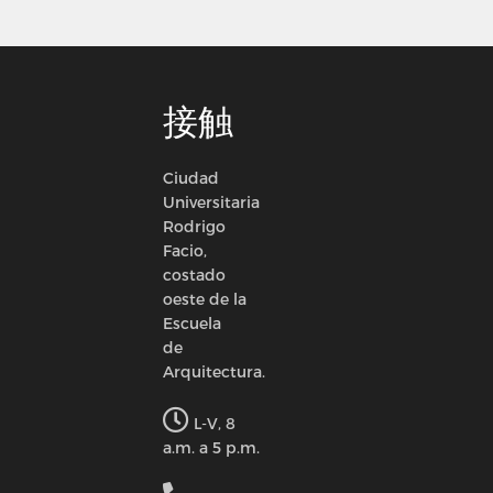
接触
Ciudad
Universitaria
Rodrigo
Facio,
costado
oeste de la
Escuela
de
Arquitectura.
L-V, 8
a.m. a 5 p.m.