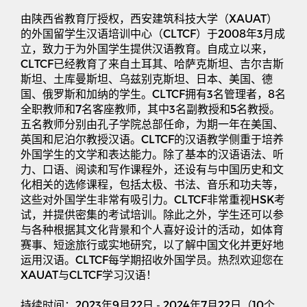
由陕西省教育厅授权，西安建筑科技大学（
XAUAT
）
的外国留学生汉语培训中心（
CLTCF
）于
2008
年
3
月成
立，致力于为外国学生提供汉语教育。自成立以来，
CLTCF
已经教育了来自土耳其、哈萨克斯坦、吉尔吉斯
斯坦、土库曼斯坦、乌兹别克斯坦、日本、美国、德
国、俄罗斯和加纳的学生。
CLTCF
拥有
3
名管理者，
8
名
全职教师和
7
名客座教师，其中
3
名副教授和
5
名教授。
五名教师分别由孔子学院总部任命，为期一年在美国、
英国和尼泊尔教授汉语。
CLTCF
的汉语教学侧重于培养
外国学生的文学和表达能力。除了基本的汉语语法、听
力、口语、阅读和写作课程外，还设有与中国历史和文
化相关的选修课程，包括太极、书法、音乐和功夫等，
这些对外国学生非常有吸引力。
CLTCF
非常重视
HSK
考
试，并提供密集的考试培训。除此之外，学生还可以参
与各种根据其文化背景和个人喜好设计的活动，如体育
赛事、短途旅行或实地研究，以了解中国文化并更好地
运用汉语。
CLTCF
每学期招收外国学员。热烈欢迎您在
XAUAT
与
CLTCF
学习汉语！
持续时间：
2023
年
9
月
22
日
- 2024
年
7
月
22
日（
10
个