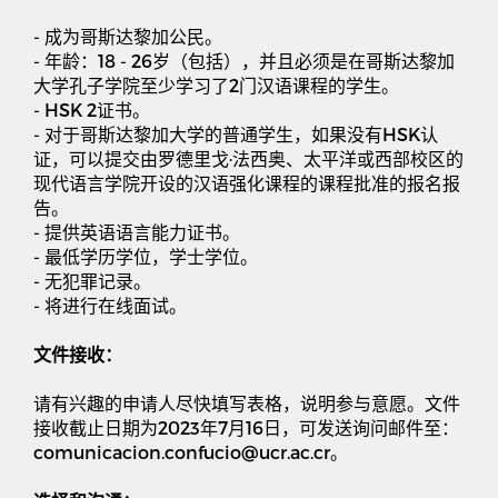
-
成为哥斯达黎加公民。
-
年龄：
18 - 26
岁（包括），并且必须是在哥斯达黎加
大学孔子学院至少学习了
2
门汉语课程的学生。
- HSK 2
证书。
-
对于哥斯达黎加大学的普通学生，如果没有
HSK
认
证，可以提交由罗德里戈
·
法西奥、太平洋或西部校区的
现代语言学院开设的汉语强化课程的课程批准的报名报
告。
-
提供英语语言能力证书。
-
最低学历学位，学士学位。
-
无犯罪记录。
-
将进行在线面试。
文件接收：
请有兴趣的申请人尽快填写表格，说明参与意愿。文件
接收截止日期为
2023
年
7
月
16
日，可发送询问邮件至：
comunicacion.confucio@ucr.ac.cr
。