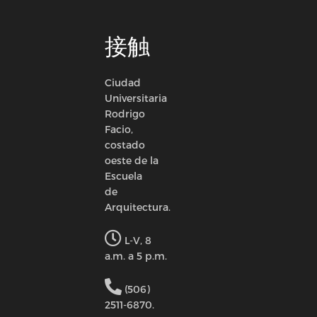
接触
Ciudad
Universitaria
Rodrigo
Facio,
costado
oeste de la
Escuela
de
Arquitectura.
L-V, 8
a.m. a 5 p.m.
(506)
2511-6870.