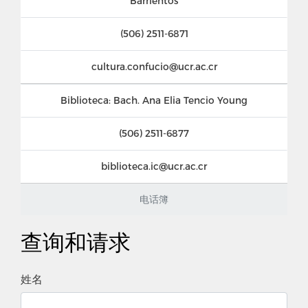
Barrientos
(506) 2511-6871
cultura.confucio@ucr.ac.cr
Biblioteca: Bach. Ana Elia Tencio Young
(506) 2511-6877
biblioteca.ic@ucr.ac.cr
电话簿
查询和请求
姓名