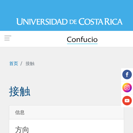
跳
转
到
主
要
内
容
首页
接触
接触
信息
方向