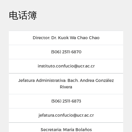
电话簿
Director: Dr. Kuok Wa Chao Chao
(506) 2511-6870
instituto.confucio@ucr.ac.cr
Jefatura Administrativa: Bach. Andrea González
Rivera
(506) 2511-6873
jefatura.confucio@ucr.ac.cr
Secretaria: María Bolaños