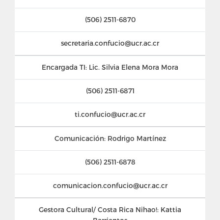
(506) 2511-6870
secretaria.confucio@ucr.ac.cr
Encargada TI: Lic. Silvia Elena Mora Mora
(506) 2511-6871
ti.confucio@ucr.ac.cr
Comunicación: Rodrigo Martínez
(506) 2511-6878
comunicacion.confucio@ucr.ac.cr
Gestora Cultural/ Costa Rica Nihao!: Kattia