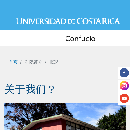
跳
转
到
主
要
内
容
首页
孔院简介
概况
关于我们？