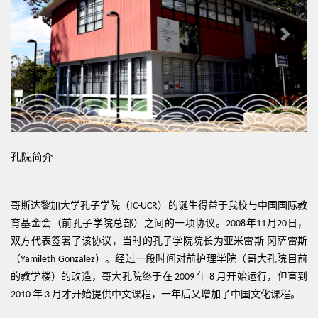
Previous
Next
孔院
简介
哥斯达黎加大学孔子学院（
）的诞生得益于我校与中国国际教
IC-UCR
育基金会（前孔子学院总部）之间的一项协议。
年
月
日，
2008
11
20
双方代表签署了该协议，当时的孔子学院院长为亚米雷斯
冈萨雷斯
-
（
）。经过一段时间对前护理学院（哥大孔院目前
Yamileth Gonzalez
的教学楼）的改造，哥大孔院终于在
年
月开始运行，但直到
2009
8
年
月才开始提供中文课程，一年后又增加了中国文化课程。
2010
3