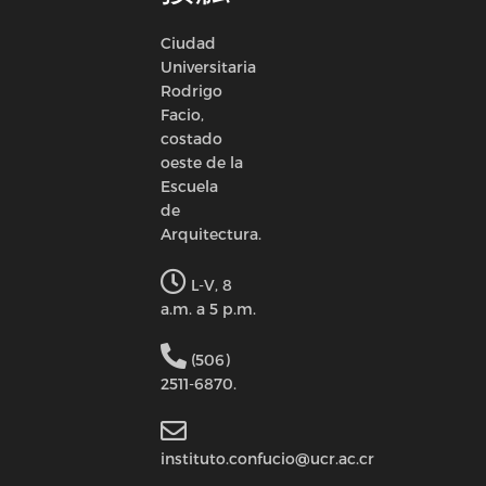
Ciudad
Universitaria
Rodrigo
Facio,
costado
oeste de la
Escuela
de
Arquitectura.
L-V, 8
a.m. a 5 p.m.
(506)
2511-6870.
instituto.confucio@ucr.ac.cr