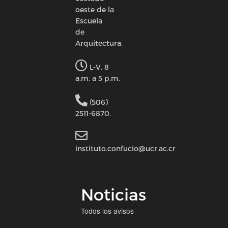
oeste de la
Escuela
de
Arquitectura.
L-V, 8
a.m. a 5 p.m.
(506)
2511-6870.
instituto.confucio@ucr.ac.cr
Noticias
Todos los avisos