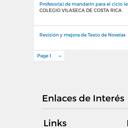
Profesor(a) de mandarín para el ciclo l
COLEGIO VILASECA DE COSTA RICA
Revisión y mejora de Texto de Novelas
Page 1
Next
››
Pagination
page
Enlaces de Interés
Links