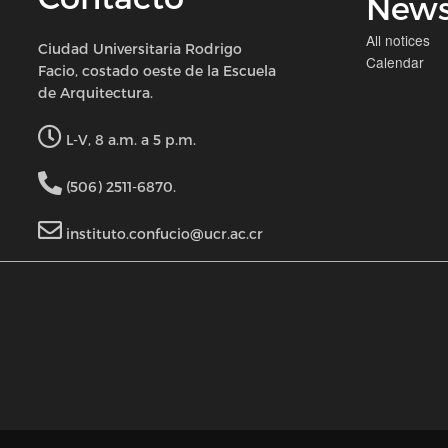
New
All notices
Ciudad Universitaria Rodrigo
Calendar
Facio, costado oeste de la Escuela
de Arquitectura.
L-V, 8 a.m. a 5 p.m.
(506) 2511-6870.
instituto.confucio@ucr.ac.cr