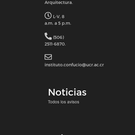
Arquitectura.
L-V, 8
a.m. a 5 p.m.
(506)
2511-6870.
instituto.confucio@ucr.ac.cr
Noticias
Todos los avisos