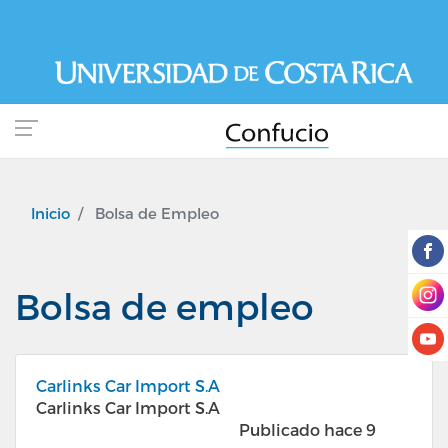
Pasar
al
contenido
principal
Inicio
Bolsa de Empleo
Bolsa de empleo
Carlinks Car Import S.A
Carlinks Car Import S.A
Publicado hace 9