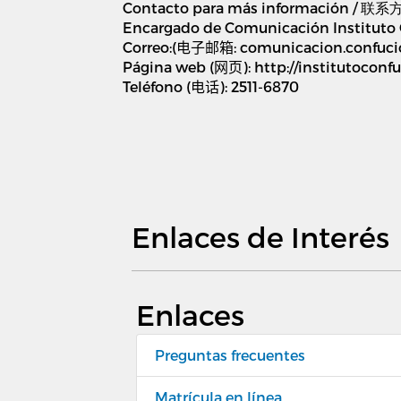
Contacto para más información / 联
Encargado de Comunicación Instituto 
Correo:(
电子邮箱
: comunicacion.confuci
Página web (
网页
): http://institutoconfu
Teléfono (
电话
): 2511-6870
Enlaces de Interés
Enlaces
Preguntas frecuentes
Matrícula en línea