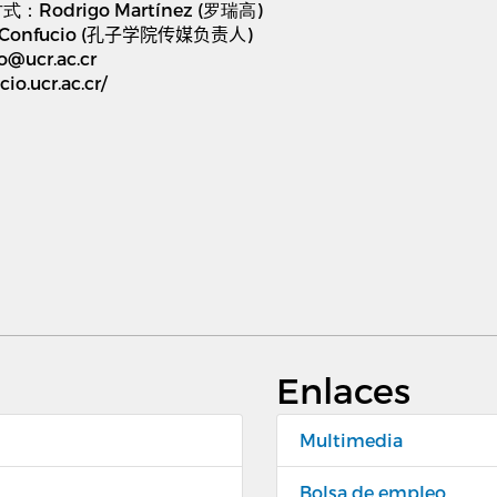
系方式：Rodrigo Martínez (罗瑞高)
Confucio (
孔子学院传媒负责人
)
o@ucr.ac.cr
cio.ucr.ac.cr/
Enlaces
Multimedia
Bolsa de empleo