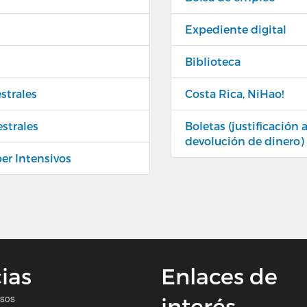
Expediente digital
Biblioteca
strales
Costa Rica, NiHao!
estrales
Boletas (justificación
devolución de dinero)
per Intensivos
ias
Enlaces de
isos
interés