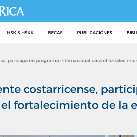
Pasar
al
contenido
principal
HSK & HSKK
BECAS
PUBLICACIONES
BIBL
e, participa en programa internacional para el fortalecimi
nte costarricense, parti
 el fortalecimiento de la